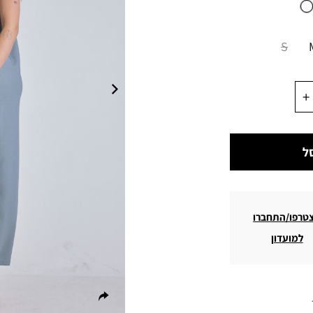
S
ל
טרפו/התחברו
למועדון