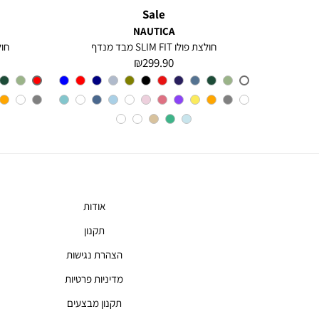
Sale
NAUTICA
חולצה מכופתרת עם שרוולים ארוכים לגברים Greg
חולצת פולו SLIM FIT מבד מנדף
חולצת 
מחיר
299.90 ₪
מוצר
צבע
A6M
אודות
תקנון
הצהרת נגישות
מדיניות פרטיות
תקנון מבצעים