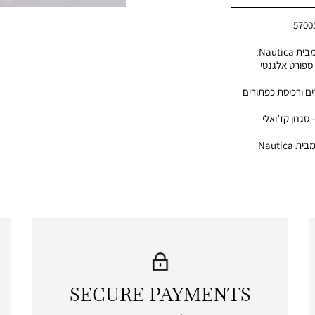
5700
Nauti.
ספורט אלגנטי
ים ורכיסת כפתורים
סגנון קז’ואלי
• איכות גבוהה – פריט יוקרתי מבית Nautica
SECURE PAYMENTS
|
secure