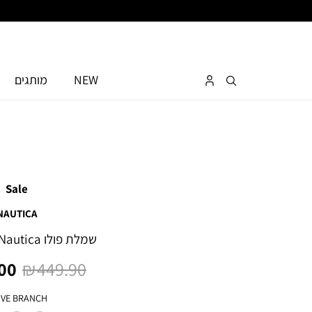
NEW
מותגים
Sale
NAUTICA
שמלת פולו Nautica מקסי לנשים
מחיר
מח
0 ₪
449.90 ₪
רגיל
מו
צבע
IVE BRANCH