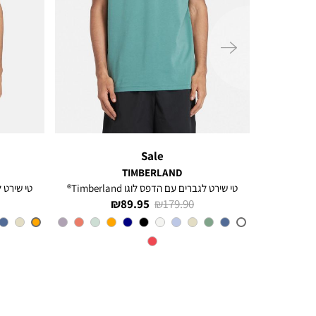
ימינה
Sale
TIMBERLAND
ל
טי שירט לגברים עם הדפס לוגו Timberland®
טי שירט לגב
מחיר
מחיר
89.95 ₪
179.90 ₪
רגיל
מוצר
CL6
צבע