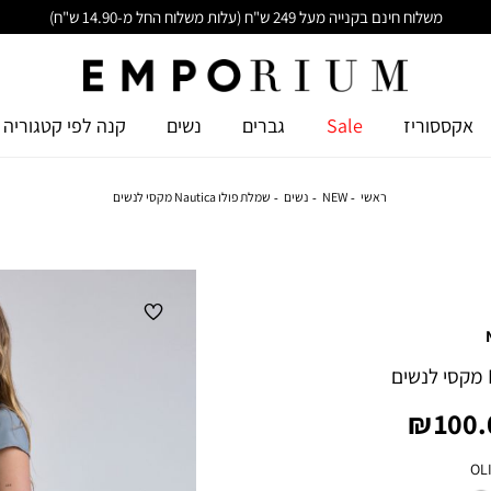
משלוח חינם בקנייה מעל 249 ש"ח (עלות משלוח החל מ-14.90 ש"ח)
אקססוריז
Sale
גברים
נשים
קנה לפי קטגוריה
ראשי
NEW
נשים
שמלת פולו Nautica מקסי לנשים
יר
100.0
צר
OL