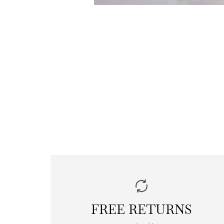
FREE RETURNS
|
free