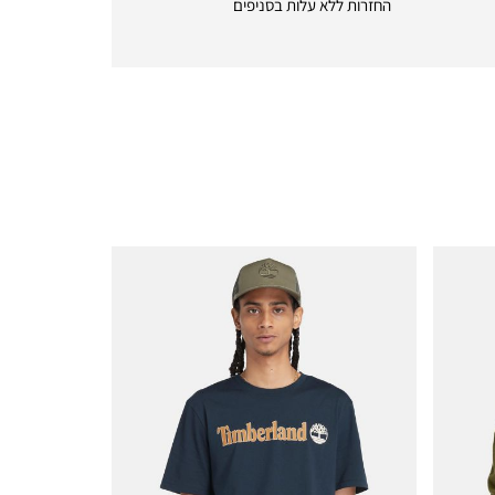
החזרות ללא עלות בסניפים
returns
|
icon
with
frame
(19)