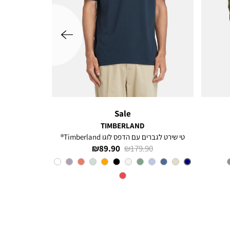
שמאלה
Sale
TIMBERLAND
טי שירט לגברים עם הדפס לוגו Timberland®
מחיר
מחיר
89.90 ₪
179.90 ₪
רגיל
מוצר
צבע
Navy