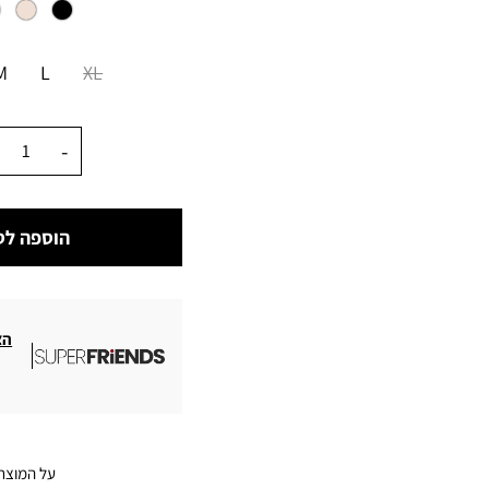
מידה
M
L
XL
כמות
הוספה לס
הצ
על המוצר