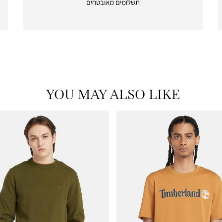
תשלומים מאובטחים
payments
|
icon
with
frame
(19)
YOU MAY ALSO LIKE