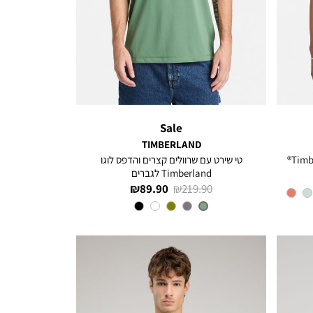
Sale
TIMBERLAND
טי שירט עם שרוולים קצרים והדפס לוגו
Timberland לגברים
מחיר
מחיר
89.90 ₪
219.90 ₪
רגיל
מוצר
צבע
MEDIUM
GREEN