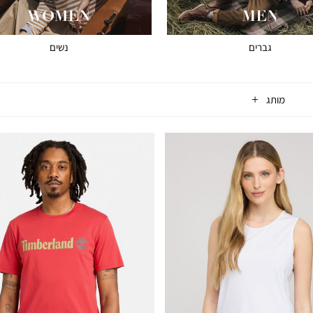
גברים
נשים
מותג