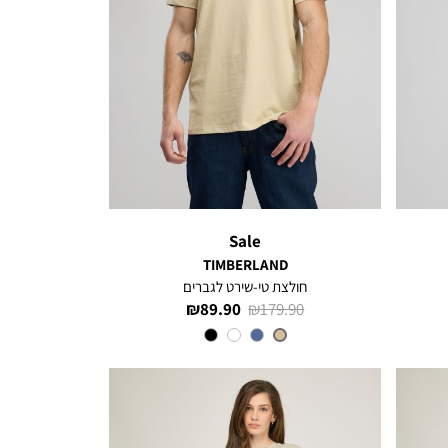
Sale
TIMBERLAND
חולצת טי-שירט לגברים
מחיר
מחיר
89.90 ₪
179.90 ₪
רגיל
מוצר
צבע
MEDIUM
BEIGE