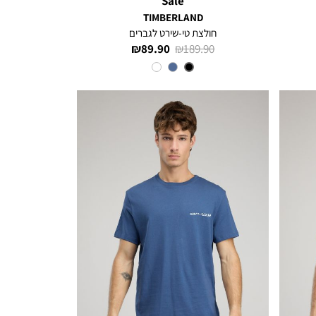
Sale
TIMBERLAND
חולצת טי-שירט לגברים
מחיר
מחיר
89.90 ₪
189.90 ₪
רגיל
מוצר
צבע
Black