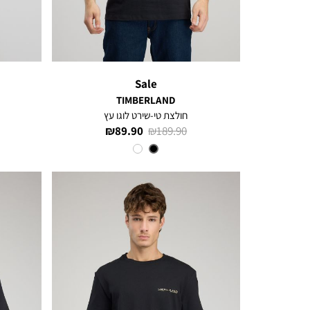
Sale
TIMBERLAND
חולצת טי-שירט לוגו עץ
מחיר
מחיר
89.90 ₪
189.90 ₪
רגיל
מוצר
צבע
Black