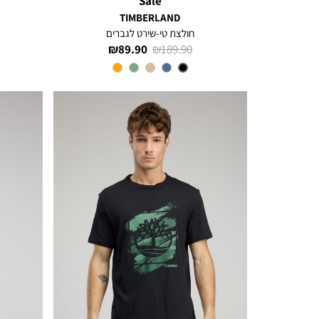
Sale
TIMBERLAND
חולצת טי-שירט לגברים
מחיר
מחיר
89.90 ₪
189.90 ₪
רגיל
מוצר
צבע
Black