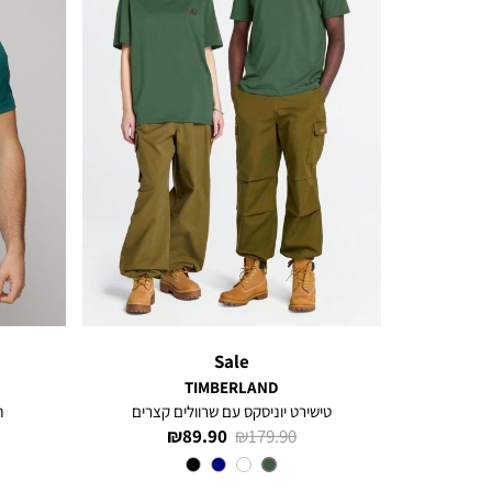
Sale
TIMBERLAND
טישירט יוניסקס עם שרוולים קצרים
ח
מחיר
מחיר
89.90 ₪
179.90 ₪
רגיל
מוצר
צבע
DARK
GREEN