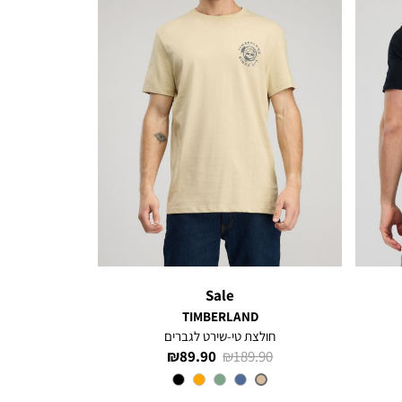
Sale
TIMBERLAND
חולצת טי-שירט לגברים
מחיר
מחיר
89.90 ₪
189.90 ₪
רגיל
מוצר
צבע
MEDIUM
BEIGE