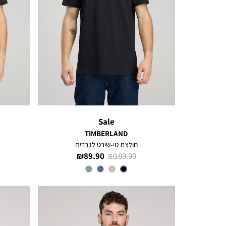
Sale
TIMBERLAND
חולצת טי-שירט לגברים
מחיר
מחיר
89.90 ₪
189.90 ₪
רגיל
מוצר
צבע
Black