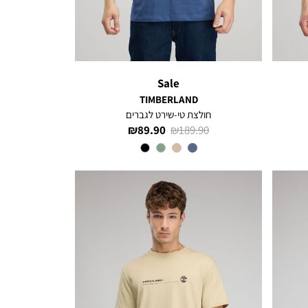
Sale
TIMBERLAND
חולצת טי-שירט לגברים
מחיר
מחיר
89.90 ₪
189.90 ₪
רגיל
מוצר
צבע
DARK
BLUE