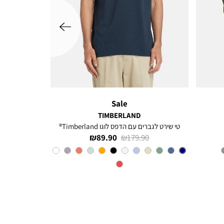
שמאלה
Sale
TIMBERLAND
טי שירט לגברים עם הדפס לוגו Timberland®
מחיר
מחיר
89.90 ₪
179.90 ₪
רגיל
מוצר
צבע
Navy