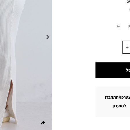
S
S
ל
טרפו/התחברו
למועדון