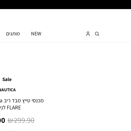
NEW
מותגים
Sale
NAUTICA
FLARE לנשים
מחיר
מח
0 ₪
299.90 ₪
רגיל
מו