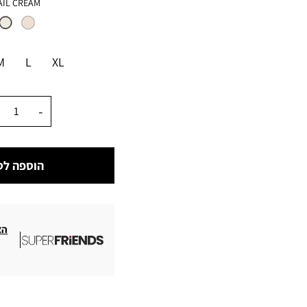
צבע
AIL CREAM
מידה
M
L
XL
כמות
הוספה לס
הצ