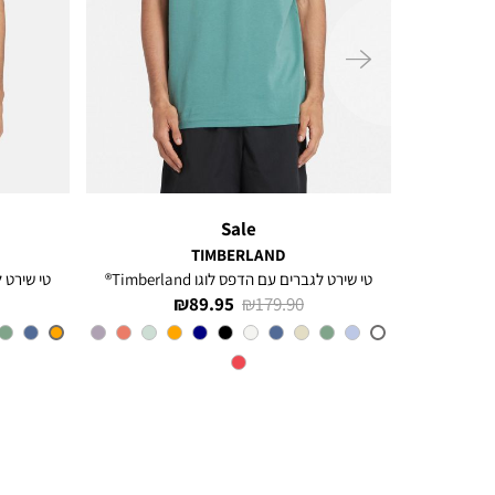
ימינה
Sale
TIMBERLAND
ל
טי שירט לגברים עם הדפס לוגו Timberland®
טי שירט לגב
מחיר
מחיר
89.95 ₪
179.90 ₪
רגיל
מוצר
CL6
צבע