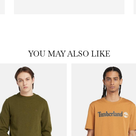
|
icon
with
frame
(19)
YOU MAY ALSO LIKE