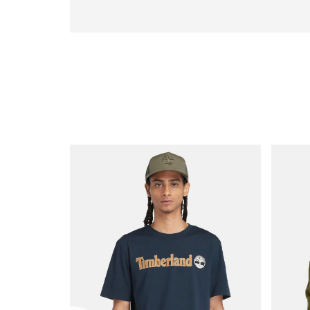
|
icon
with
frame
(19)