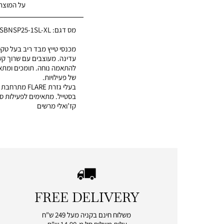
על המוצר
מס דגם:
0SBNSP25-1SL-XL
מכנסי טייץ מבד ריב בעל טק
עדינה. מעוצבים עם שרוך קש
להתאמה נוחה. תומכים ומתאי
של פעילויות.
בעלי גזרת FLARE
בסטייל. מתאימים לפעילות ספ
קז’ואלי מרשים
FREE DELIVERY
|
free
משלוח חינם בקניה מעל 249 ש"ח
delivery