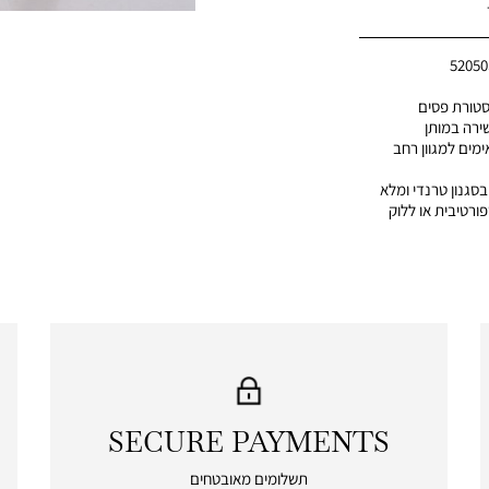
5205
סטורת פסים
ירה במותן
מים למגוון רחב
 מתרחבת בסגנון טרנדי ומלא
ורטיבית או ללוק
SECURE PAYMENTS
|
secure
תשלומים מאובטחים
payments