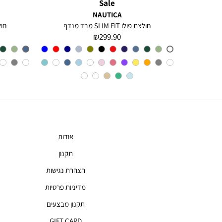
Sale
NAUTICA
חולצה מכופתרת עם שרוולים ארוכים לגברים Greg
חולצת פולו SLIM FIT מבד מנדף
חולצת 
מחיר
299.90 ₪
מוצר
צבע
A6M
אודות
תקנון
הצהרת נגישות
מדיניות פרטיות
תקנון מבצעים
GIFT CARD