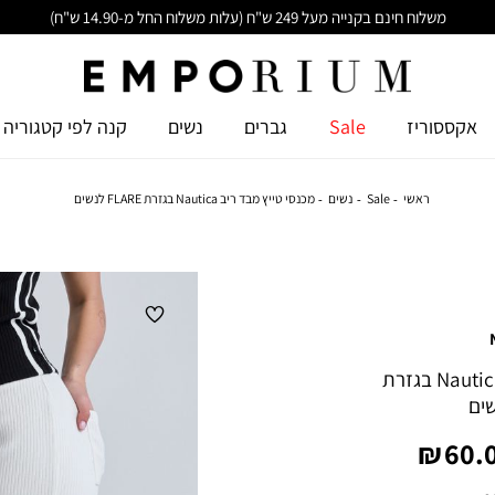
משלוח חינם בקנייה מעל 249 ש"ח (עלות משלוח החל מ-14.90 ש"ח)
אקססוריז
Sale
גברים
נשים
קנה לפי קטגוריה
ראשי
Sale
נשים
מכנסי טייץ מבד ריב Nautica בגזרת FLARE לנשים
מכנסי טייץ מבד ריב Nautica בגזרת
יר
60.0
צר