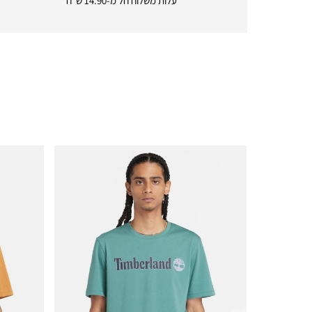
עלות משלוח חל מ-14.90 ש"ח
|
icon
with
frame
(19)